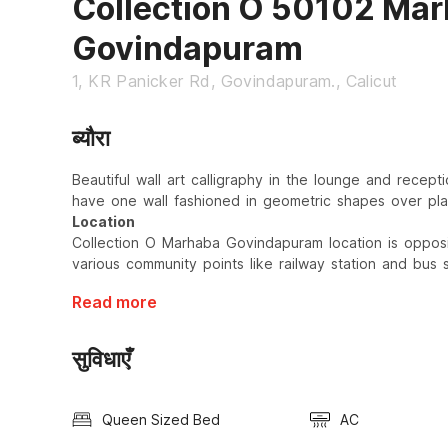
Collection O 50102 Ma
Govindapuram
1, KR Panicker Rd, Govindapuram., Calicut
ब्यौरा
Beautiful wall art calligraphy in the lounge and recept
have one wall fashioned in geometric shapes over plai
Location
Collection O Marhaba Govindapuram location is opposi
various community points like railway station and bus 
Read more
सुविधाएँ
Queen Sized Bed
AC