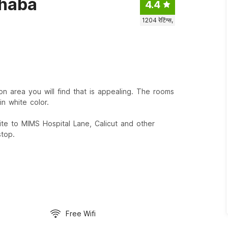
rhaba
4.4
1204
रेटिंग्स,
ion area you will find that is appealing. The rooms
n white color.
te to MIMS Hospital Lane, Calicut and other
stop.
Free Wifi