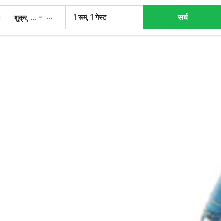
सर्च
–
1 रूम, 1 गेस्ट
शुक्र, 7 अग.
शनि, 8 अग.