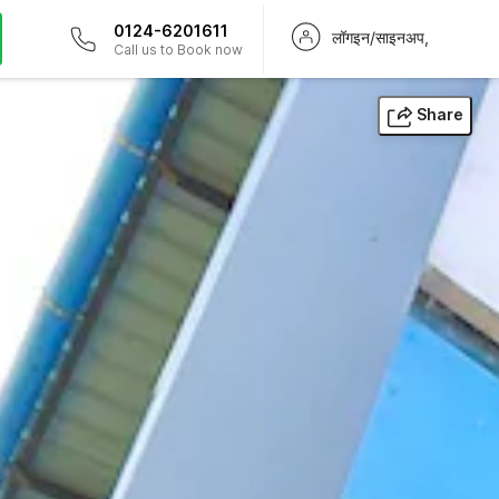
0124-6201611
लॉगइन/साइनअप,
Call us to Book now
Share