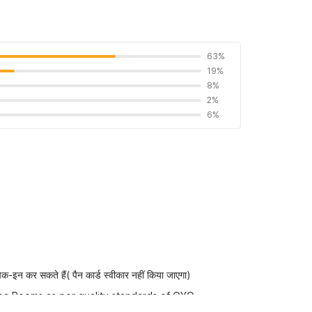
63%
19%
8%
2%
6%
-इन कर सकते हैं( पैन कार्ड स्वीकार नहीं किया जाएगा)
aba Rooms as per quality standards of OYO