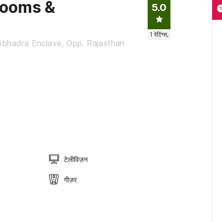
Rooms &
5.0
1
रेटिंग्स,
ibhadra Enclave, Opp. Rajasthan
टेलीविज़न
गीज़र