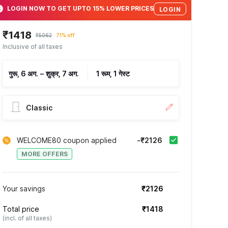
LOGIN NOW TO GET UPTO 15% LOWER PRICES
LOGIN
₹1418
₹5062
71% off
Inclusive of all taxes
गुरू, 6 अग.
–
शुक्र, 7 अग.
1 रूम, 1 गेस्ट
Classic
WELCOME80 coupon applied
-₹2126
MORE OFFERS
Your savings
₹2126
Total price
₹1418
(incl. of all taxes)