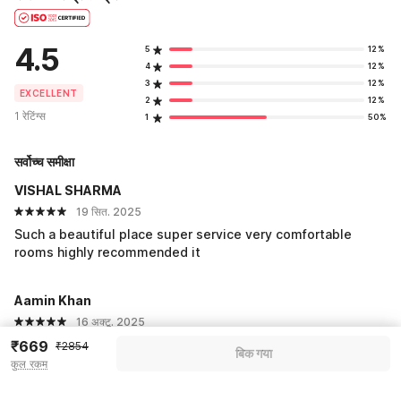
4.5
5
12%
4
12%
3
12%
EXCELLENT
2
12%
1 रेटिंग्स
1
50%
सर्वोच्च समीक्षा
VISHAL SHARMA
19 सित. 2025
Such a beautiful place super service very comfortable
rooms highly recommended it
Aamin Khan
16 अक्टू. 2025
XXL
₹669
₹2854
बिक गया
कुल रकम
सभी प्रतिक्रियाएं देखें