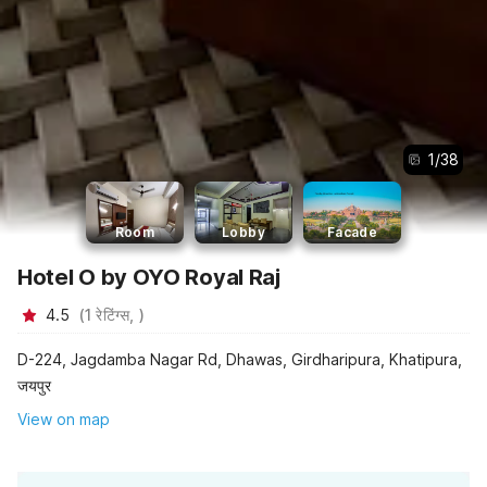
1
/
38
Room
Lobby
Facade
Hotel O by OYO Royal Raj
4.5
(
1
रेटिंग्स,
)
D-224, Jagdamba Nagar Rd, Dhawas, Girdharipura, Khatipura,
जयपुर
View on map