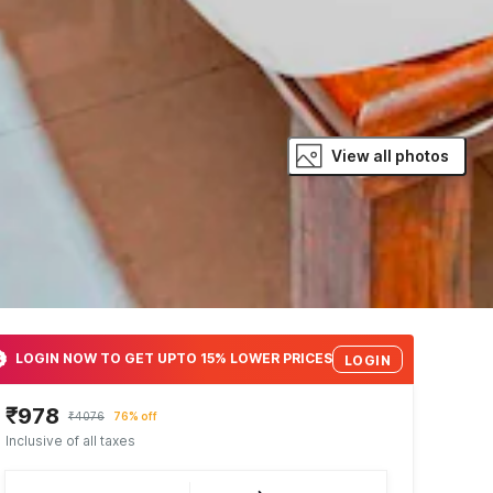
View all photos
LOGIN NOW TO GET UPTO 15% LOWER PRICES
LOGIN
₹978
₹4076
76% off
Inclusive of all taxes