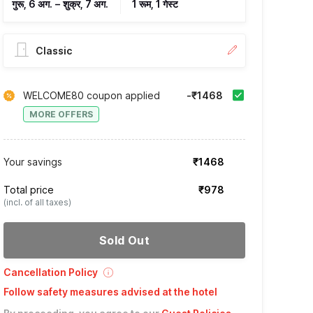
गुरू, 6 अग.
–
शुक्र, 7 अग.
1 रूम, 1 गेस्ट
Classic
WELCOME80 coupon applied
-₹1468
MORE OFFERS
Your savings
₹1468
Total price
₹978
(incl. of all taxes)
Sold Out
Cancellation Policy
Follow safety measures advised at the hotel