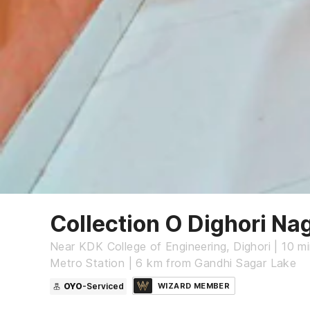
Collection O Dighori Na
Near KDK College of Engineering, Dighori | 10 m
Metro Station | 6 km from Gandhi Sagar Lake
OYO
-Serviced
WIZARD MEMBER