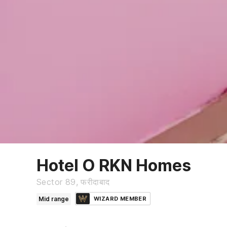
Hotel O RKN Homes
Sector 89, फरीदाबाद
Mid range
WIZARD MEMBER