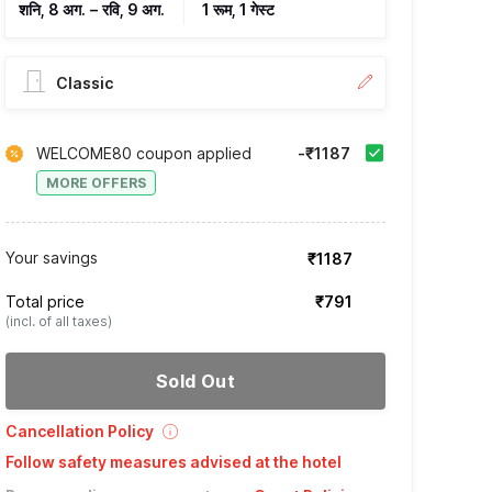
शनि, 8 अग.
–
रवि, 9 अग.
1 रूम, 1 गेस्ट
Classic
WELCOME80 coupon applied
-₹1187
MORE OFFERS
Your savings
₹1187
Total price
₹791
(incl. of all taxes)
Sold Out
Cancellation Policy
Follow safety measures advised at the hotel