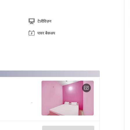
टेलीविज़न
पावर बैकअप