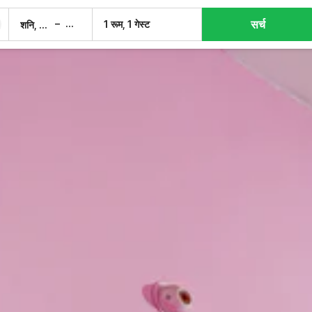
सर्च
–
1 रूम, 1 गेस्ट
शनि, 8 अग.
रवि, 9 अग.