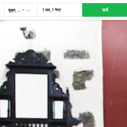
सर्च
–
1 रूम, 1 गेस्ट
शुक्र, 7 अग.
शनि, 8 अग.