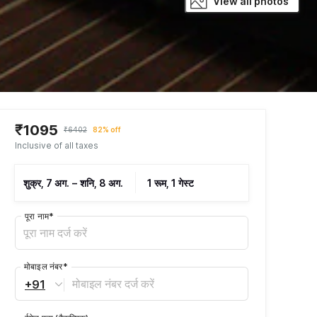
View all photos
₹1095
₹6402
82% off
Inclusive of all taxes
शुक्र, 7 अग.
–
शनि, 8 अग.
1 रूम, 1 गेस्ट
पूरा नाम
*
मोबाइल नंबर
*
+91