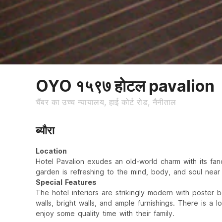
OYO १५९७ होटल pavalion
चैंबर का उच्च न्यायालय, हाई कोर्ट रोड, नैनीताल
ब्यौरा
Location
Hotel Pavalion exudes an old-world charm with its fanc
garden is refreshing to the mind, body, and soul near 
Special Features
The hotel interiors are strikingly modern with poster 
walls, bright walls, and ample furnishings. There is a
enjoy some quality time with their family.