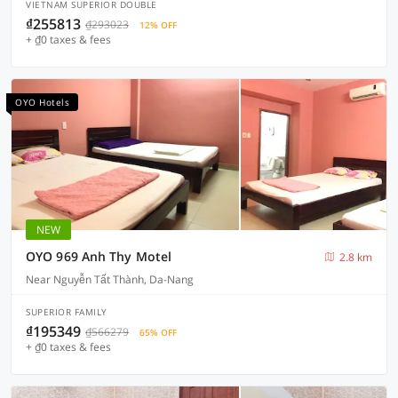
VIETNAM SUPERIOR DOUBLE
₫255813
₫293023
12% OFF
+ ₫0 taxes & fees
OYO Hotels
NEW
OYO 969 Anh Thy Motel
2.8 km
Near Nguyễn Tất Thành, Da-Nang
SUPERIOR FAMILY
₫195349
₫566279
65% OFF
+ ₫0 taxes & fees