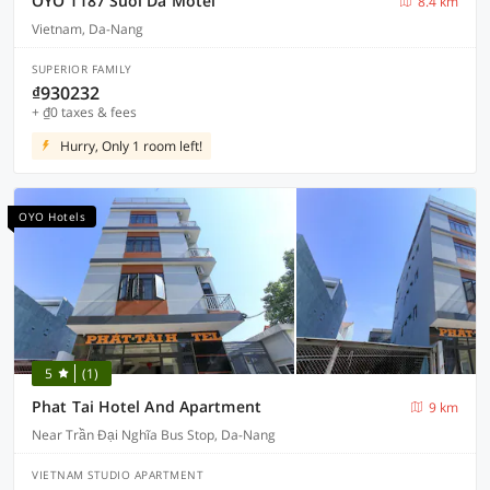
OYO 1187 Suoi Da Motel
8.4 km
Vietnam, Da-Nang
SUPERIOR FAMILY
₫930232
+ ₫0 taxes & fees
Hurry, Only 1 room left!
OYO Hotels
5
(1)
Phat Tai Hotel And Apartment
9 km
Near Trần Đại Nghĩa Bus Stop, Da-Nang
VIETNAM STUDIO APARTMENT