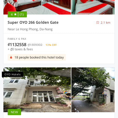
4
(1)
Super OYO 266 Golden Gate
2.1 km
Near Le Hong Phong, Da-Nang
FAMILY 6 PAX
₫1132558
₫1309302
13% OFF
+ ₫0 taxes & fees
18 people booked this hotel today
OYO Hotels
NEW