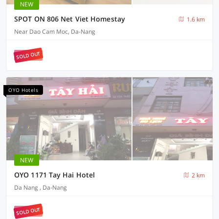
NEW
SPOT ON 806 Net Viet Homestay
1.6 km
Near Dao Cam Moc, Da-Nang
SOLD OUT
OYO Hotels
NEW
OYO 1171 Tay Hai Hotel
2 km
Da Nang , Da-Nang
SOLD OUT