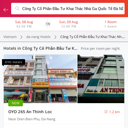
Sat, 08 Aug
Sun, 09 Aug
1 Room
1N
02:00 PM
12:00 PM
1 Guest
Vietnam
da-nang Hotels
Công Ty Cổ Phần Đầu Tư Khai Thác Nhà Ga Quốc Tế Đà Nẵng
Hotels in Công Ty Cổ Phần Đầu Tư Khai Thác Nhà Ga Quốc Tế Đà Nẵng, Da-Nang (33 OYOs)
Price per room per night
OYO Hotels
NEW
OYO 265 An Thinh Loc
1.2 km
Near Dien Bien Phu, Da-Nang