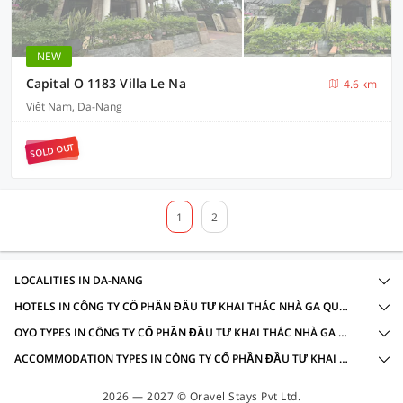
NEW
Capital O 1183 Villa Le Na
4.6 km
Việt Nam, Da-Nang
SOLD OUT
1
2
LOCALITIES IN DA-NANG
HOTELS IN CÔNG TY CỔ PHẦN ĐẦU TƯ KHAI THÁC NHÀ GA QUỐC TẾ ĐÀ NẴNG, DA NANG WITH AMENITIES
OYO TYPES IN CÔNG TY CỔ PHẦN ĐẦU TƯ KHAI THÁC NHÀ GA QUỐC TẾ ĐÀ NẴNG, DA NANG
ACCOMMODATION TYPES IN CÔNG TY CỔ PHẦN ĐẦU TƯ KHAI THÁC NHÀ GA QUỐC TẾ ĐÀ NẴNG, DA NANG
2026 — 2027 © Oravel Stays Pvt Ltd.