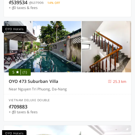
₫539534
₫627906
14% OFF
+ ₫0 taxes & fees
OYO Hotels
5
(1)
OYO 473 Suburban Villa
25.3 km
Near Nguyen Tri Phuong, Da-Nang
VIETNAM DELUXE DOUBLE
₫709883
+ ₫0 taxes & fees
OYO Hotels