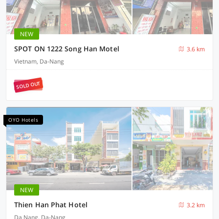
NEW
SPOT ON 1222 Song Han Motel
3.6 km
Vietnam, Da-Nang
SOLD OUT
OYO Hotels
NEW
Thien Han Phat Hotel
3.2 km
Da Nang, Da-Nang