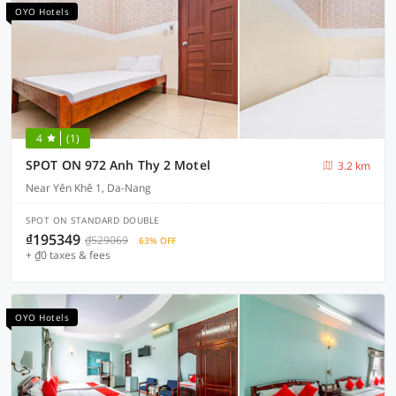
OYO Hotels
4
(1)
SPOT ON 972 Anh Thy 2 Motel
3.2 km
Near Yên Khê 1, Da-Nang
SPOT ON STANDARD DOUBLE
₫195349
₫529069
63% OFF
+ ₫0 taxes & fees
OYO Hotels