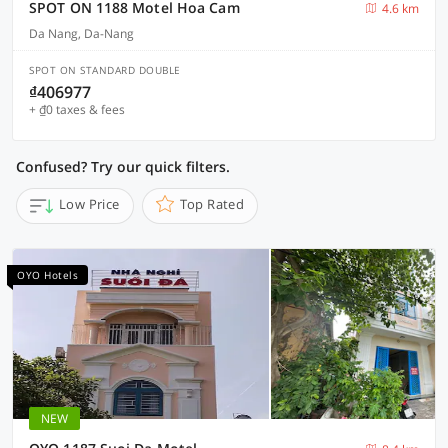
SPOT ON 1188 Motel Hoa Cam
4.6 km
Da Nang, Da-Nang
SPOT ON STANDARD DOUBLE
₫406977
+ ₫0 taxes & fees
Confused? Try our quick filters.
Low Price
Top Rated
OYO Hotels
NEW