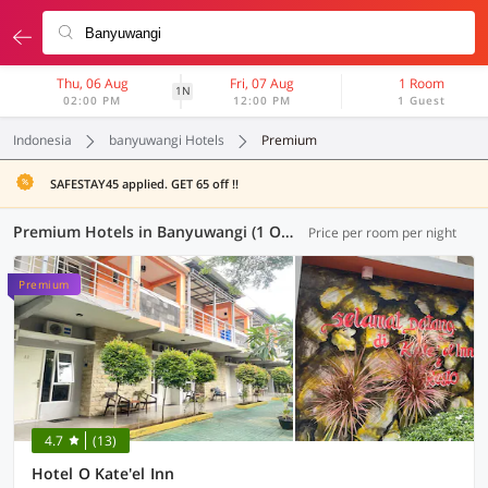
Thu, 06 Aug
Fri, 07 Aug
1 Room
1N
02:00 PM
12:00 PM
1 Guest
Indonesia
banyuwangi Hotels
Premium
SAFESTAY45 applied. GET 65 off !!
Premium Hotels in Banyuwangi (1 OYO)
Price per room per night
Premium
4.7
(13)
Hotel O Kate'el Inn