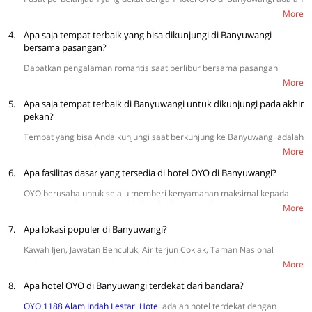
Banyuwangi Mall, Sun East Mall Genteng, Citimall, Wijaya Mall, dan
More
Giant Hypermarket.
4.
Apa saja tempat terbaik yang bisa dikunjungi di Banyuwangi
bersama pasangan?
Dapatkan pengalaman romantis saat berlibur bersama pasangan
dengan mengunjungi Pantai Bama, Pantai Boom Banyuwangi, Pantai
More
Wedi Ireng, dan Blue Bay.
5.
Apa saja tempat terbaik di Banyuwangi untuk dikunjungi pada akhir
pekan?
Tempat yang bisa Anda kunjungi saat berkunjung ke Banyuwangi adalah
Pantai Pulau Merah Banyuwangi, Green Bay Banyuwangi, Kawah Ijen,
More
Air Terjun Lider Banyuwangi, dan Cagar Alam Baluran Banyuwangi.
6.
Apa fasilitas dasar yang tersedia di hotel OYO di Banyuwangi?
OYO berusaha untuk selalu memberi kenyamanan maksimal kepada
setiap tamu dengan menyediakan fasilitas yang lengkap, seperti TV,
More
WiFi, sprei, AC, dan kamar mandi dalam. Selain itu, tersedia juga
7.
fasilitas tambahan seperti tempat parkir, kulkas mini, CCTV, dan
Apa lokasi populer di Banyuwangi?
pengering rambut.
Kawah Ijen, Jawatan Benculuk, Air terjun Coklak, Taman Nasional
Baluran, dan Pantai Pulau Merah adalah kawasan yang sering
More
dikunjungi wisatawan.
8.
Apa hotel OYO di Banyuwangi terdekat dari bandara?
OYO 1188 Alam Indah Lestari Hotel
adalah hotel terdekat dengan