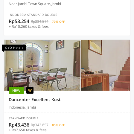
Near Jambi Town Square, Jambi
INDONESIA STANDARD DOUBLE
Rp58.254
Rp234.514
70% OFF
+ Rp10.260 taxes & fees
OYO Hotels
NEW
Dancenter Excellent Kost
Indonesia, Jambi
STANDARD DOUBLE
Rp43.436
Rp342.857
85% OFF
+ Rp7.650 taxes & fees