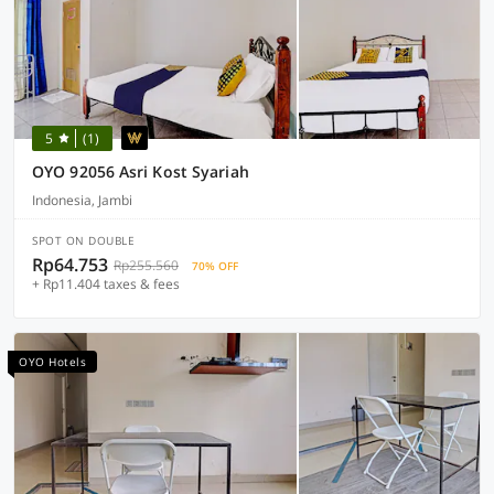
5
(1)
OYO 92056 Asri Kost Syariah
Indonesia, Jambi
SPOT ON DOUBLE
Rp64.753
Rp255.560
70% OFF
+ Rp11.404 taxes & fees
OYO Hotels