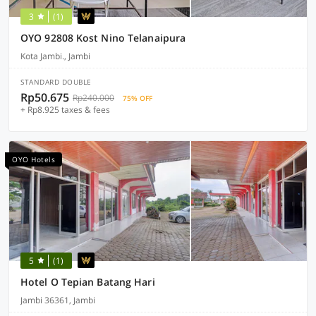
3
(1)
OYO 92808 Kost Nino Telanaipura
Kota Jambi., Jambi
STANDARD DOUBLE
Rp50.675
Rp240.000
75% OFF
+ Rp8.925 taxes & fees
OYO Hotels
5
(1)
Hotel O Tepian Batang Hari
Jambi 36361, Jambi