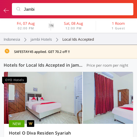
Fri, 07 Aug
Sat, 08 Aug
1 Room
1N
02:00 PM
12:00 PM
1 Guest
Indonesia
jambi Hotels
Local Ids Accepted
SAFESTAY45 applied. GET 70.2 off !!
Hotels for Local Ids Accepted in Jambi (17 OYOs)
Price per room per night
OYO Hotels
NEW
Hotel O Diva Residen Syariah