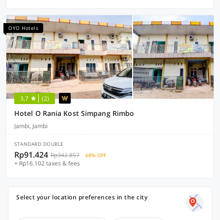
OYO Hotels
3.7
(2)
Hotel O Rania Kost Simpang Rimbo
Jambi, Jambi
STANDARD DOUBLE
Rp91.424
Rp342.857
68% OFF
+ Rp16.102 taxes & fees
Select your location preferences in the city