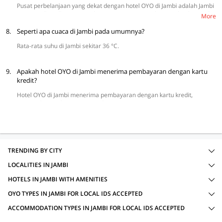
Pusat perbelanjaan yang dekat dengan hotel OYO di Jambi adalah Jambi
Prima Mall, Mall Jamtos Jambi, Hypermart, Lippo Plaza Jambi, dan Jambi
More
City Center.
8.
Seperti apa cuaca di Jambi pada umumnya?
Rata-rata suhu di Jambi sekitar 36 °C.
9.
Apakah hotel OYO di Jambi menerima pembayaran dengan kartu
kredit?
Hotel OYO di Jambi menerima pembayaran dengan kartu kredit,
termasuk VISA dan MasterCard.
TRENDING BY CITY
LOCALITIES IN JAMBI
HOTELS IN JAMBI WITH AMENITIES
OYO TYPES IN JAMBI FOR LOCAL IDS ACCEPTED
ACCOMMODATION TYPES IN JAMBI FOR LOCAL IDS ACCEPTED