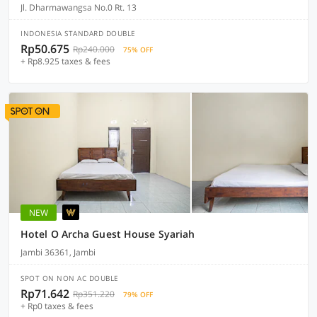
Jl. Dharmawangsa No.0 Rt. 13
INDONESIA STANDARD DOUBLE
Rp50.675
Rp240.000
75% OFF
+ Rp8.925 taxes & fees
NEW
Hotel O Archa Guest House Syariah
Jambi 36361, Jambi
SPOT ON NON AC DOUBLE
Rp71.642
Rp351.220
79% OFF
+ Rp0 taxes & fees