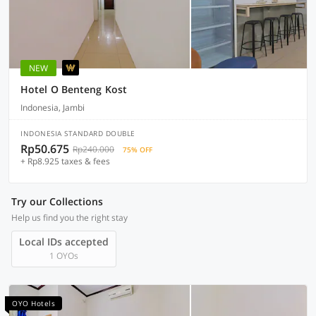
NEW
Hotel O Benteng Kost
Indonesia, Jambi
INDONESIA STANDARD DOUBLE
Rp50.675
Rp240.000
75% OFF
+ Rp8.925 taxes & fees
Try our Collections
Help us find you the right stay
Local IDs accepted
1 OYOs
OYO Hotels