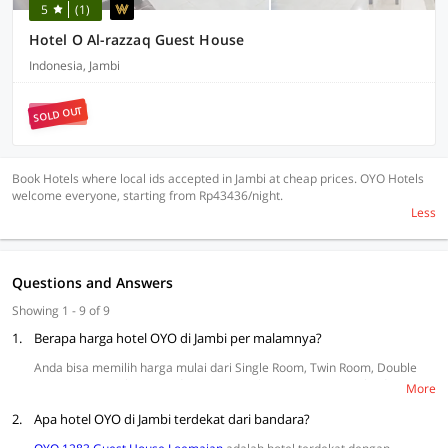
5
(1)
Hotel O Al-razzaq Guest House
Indonesia, Jambi
SOLD OUT
Book Hotels where local ids accepted in Jambi at cheap prices. OYO Hotels
welcome everyone, starting from Rp43436/night.
Less
Questions and Answers
Showing 1 - 9 of 9
1.
Berapa harga hotel OYO di Jambi per malamnya?
Anda bisa memilih harga mulai dari Single Room, Twin Room, Double
Room, Suite Triple Room, dan Suite Family Room. Harga mulai dari
More
Rp107.458 {harga terendah weekday} sampai Rp187.686 {harga
2.
tertinggi weekday}. Selengkapnya
Apa hotel OYO di Jambi terdekat dari bandara?
di sini.