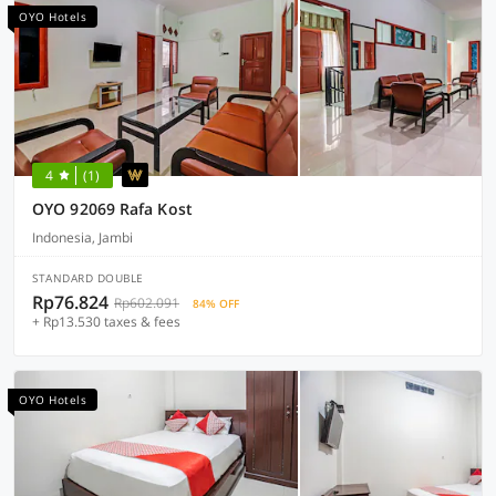
OYO Hotels
4
(1)
OYO 92069 Rafa Kost
Indonesia, Jambi
STANDARD DOUBLE
Rp76.824
Rp602.091
84% OFF
+ Rp13.530 taxes & fees
OYO Hotels