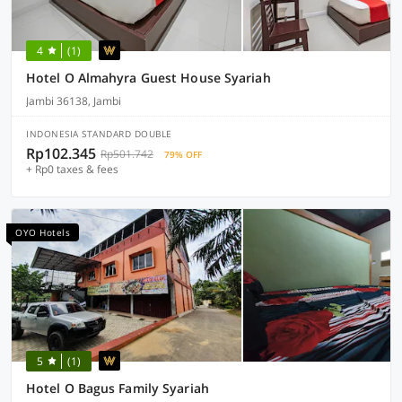
4
(1)
Hotel O Almahyra Guest House Syariah
Jambi 36138, Jambi
INDONESIA STANDARD DOUBLE
Rp102.345
Rp501.742
79% OFF
+ Rp0 taxes & fees
OYO Hotels
5
(1)
Hotel O Bagus Family Syariah