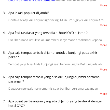
OYO 1283 Guest House Loemajan
adalah hotel terdekat dengan
Bandara Sultan Thaha, berjarak sekitar 600 m.
More
3.
Apa lokasi populer di Jambi?
Gentala Arasy, Air Terjun Sigerincing, Museum Siginjei, Air Terjun Arai
Indah, dan Telago Biru adalah kawasan yang sering dikunjungi
More
wisatawan.
4.
Apa fasilitas dasar yang tersedia di hotel OYO di Jambi?
OYO berusaha untuk selalu memberi kenyamanan maksimal kepada
setiap tamu dengan menyediakan fasilitas yang lengkap, seperti TV,
More
WiFi, sprei, AC, dan kamar mandi dalam. Selain itu, tersedia juga
5.
fasilitas tambahan seperti tempat parkir, kulkas mini, CCTV, dan
Apa saja tempat terbaik di Jambi untuk dikunjungi pada akhir
pengering rambut.
pekan?
Tempat yang bisa Anda kunjungi saat berkunjung ke Belitung adalah
Candi Jambi, Danau Biru Muara Tembesi, Danau Belibis, Wisata Perahu
More
Ketek Batanghari, Air Terjun Talang Jaya, dan Candi Gumpung.
6.
Apa saja tempat terbaik yang bisa dikunjungi di Jambi bersama
pasangan?
Dapatkan pengalaman romantis saat berlibur bersama pasangan
dengan mengunjungi Bukit Kayangan, Jembatan Beatrix Sarolangun,
More
Danau Hijau Penual, dan Telago Biru.
7.
Apa pusat perbelanjaan yang ada di Jambi yang terdekat dengan
hotel OYO?