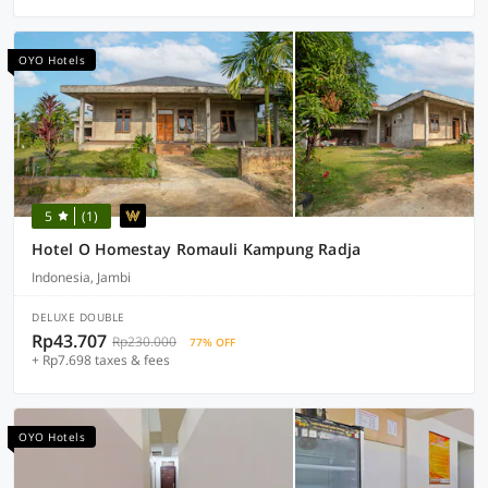
OYO Hotels
5
(1)
Hotel O Homestay Romauli Kampung Radja
Indonesia, Jambi
DELUXE DOUBLE
Rp43.707
Rp230.000
77% OFF
+ Rp7.698 taxes & fees
OYO Hotels