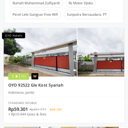
Rumah Muhammad Zulfiyardi
Rs Motor DJoko
Pecel Lele Gangsar Free Wifi
Sunputra Bersaudara. PT
OYO Hotels
3
(1)
OYO 92522 Gle Kost Syariah
Indonesia, Jambi
STANDARD DOUBLE
Rp59.301
Rp351.771
80% OFF
+ Rp10.444 taxes & fees