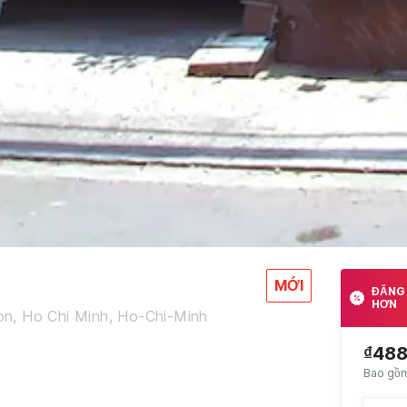
MỚI
ĐĂNG 
HƠN
on, Ho Chi Minh, Ho-Chi-Minh
₫48
Bao gồm 