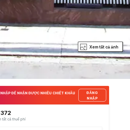
Xem tất cả ảnh
ĐĂNG
NHẬP ĐỂ NHẬN ĐƯỢC NHIỀU CHIẾT KHẤU
NHẬP
8372
tất cả thuế phí