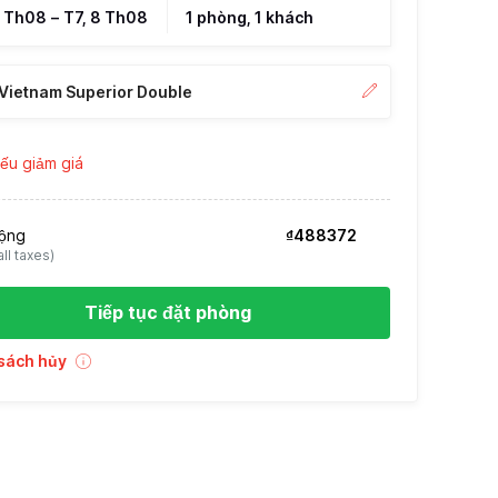
7 Th08
–
T7, 8 Th08
1 phòng, 1 khách
Vietnam Superior Double
ếu giảm giá
ộng
₫488372
 all taxes)
Tiếp tục đặt phòng
sách hủy