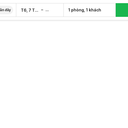
–
1 phòng, 1 khách
T6, 7 Th08
T7, 8 Th08
ần đây