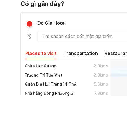
Có gì gần đây?
Do Gia Hotel
Places to visit
Transportation
Restaura
Chùa Lạc Quang
2.0
kms
Trường Trí Tuệ Việt
2.9
kms
Quán Bia Hơi Trang 14 Thể
5.6
kms
Nhà hàng Đông Phương 3
7.8
kms
Tan Son Nhat Hotel Saigon
8.0
kms
Tashi Deli Cafe
8.8
kms