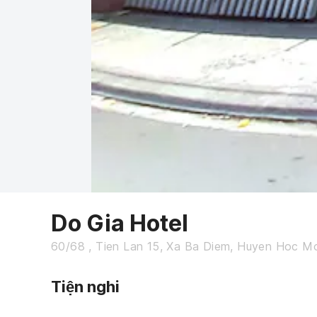
Do Gia Hotel
60/68 , Tien Lan 15, Xa Ba Diem, Huyen Hoc M
Tiện nghi