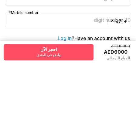
*
Mobile number
+971
Log in.
Have an account with us?
AED10000
احجز الآن
AED6000
احجز الآن
وادفع في الفندق
المبلغ الإجمالي
وادفع في الفندق
السياسات وقواعد المنزل
تسجيل الوصول بعد
تسجيل الوصول قبل
12:00 PM
02:00 PM
سياسةالإلغاء
·
يمكن للضيوف تسجيل الوصول باستخدام هوية الإمارات أو جواز السفر بتأشيرة
·
صالحة
.
سياسات الضيف
من خلال المتابعة ، فإنك توافق على