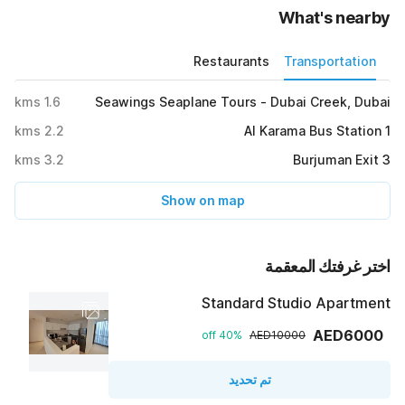
What's nearby
Restaurants
Transportation
kms
1.6
Seawings Seaplane Tours - Dubai Creek, Dubai
kms
2.2
Al Karama Bus Station 1
kms
3.2
Burjuman Exit 3
Show on map
اختر غرفتك المعقمة
Standard Studio Apartment
AED6000
40% off
AED10000
تم تحديد