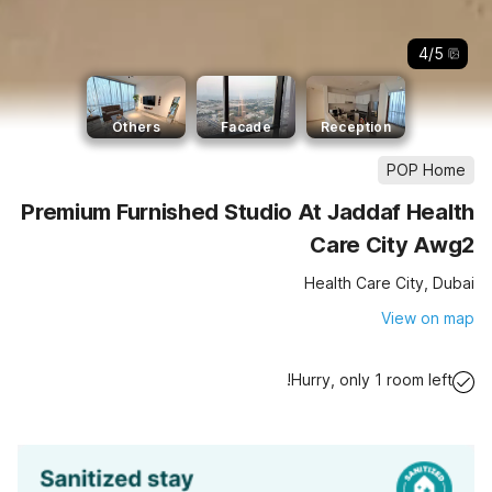
4
/
5
Others
Facade
Reception
POP Home
Premium Furnished Studio At Jaddaf Health
Care City Awg2
Health Care City, Dubai
View on map
Hurry, only 1 room left!