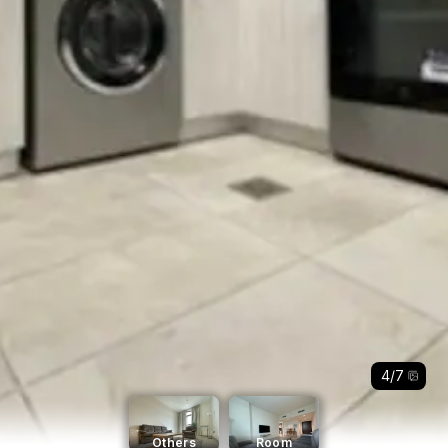
4
/
7
Others
Room