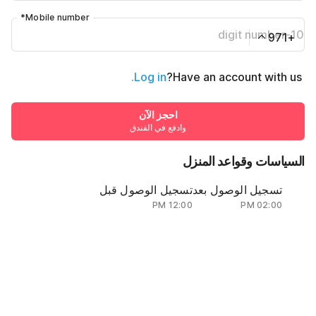
*
Mobile number
+971
Log in.
Have an account with us?
احجز الآن
وادفع في الفندق
السياسات وقواعد المنزل
تسجيل الوصول بعد
تسجيل الوصول قبل
12:00 PM
02:00 PM
·
سياسةالإلغاء
·
يمكن للضيوف تسجيل الوصول باستخدام هوية الإمارات أو جواز السفر بتأشيرة
صالحة
AED10000
احجز الآن
AED6000
وادفع في الفندق
المبلغ الإجمالي
من خلال المتابعة ، فإنك توافق على
سياسات الضيف
.