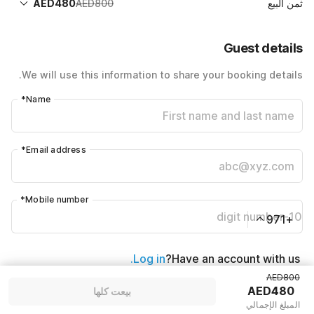
AED480
AED800
ثمن البيع
AED800
سعر الغرفة 1 ليل X 1 زائر
Guest details
-AED320
40% Coupon Discount
AED480
Total Payable (Discounts + all taxes)
We will use this information to share your booking details.
*
Name
*
Email address
*
Mobile number
+971
Log in.
Have an account with us?
AED800
AED480
بيعت كلها
بيعت كلها
المبلغ الإجمالي