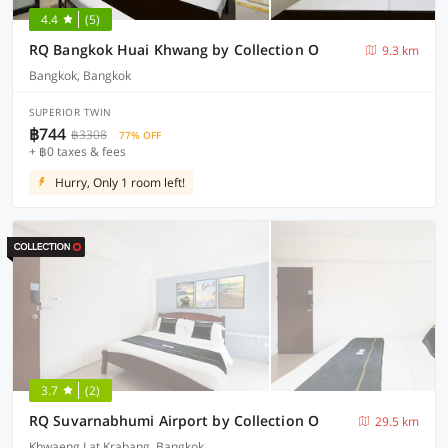
4.4
(5)
RQ Bangkok Huai Khwang by Collection O
9.3 km
Bangkok, Bangkok
SUPERIOR TWIN
฿744
฿3308
77% OFF
+ ฿0 taxes & fees
Hurry, Only 1 room left!
3.7
(2)
RQ Suvarnabhumi Airport by Collection O
29.5 km
Khwaeng Lat Krabang, Bangkok