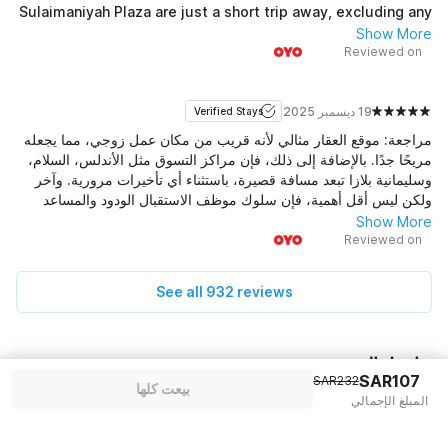
Sulaimaniyah Plaza are just a short trip away, excluding any
traffic delays. Last but certainly not least, the friendly and
Show More
helpful attitude of the receptionist is outstanding. He
Reviewed on
allowed us to check in early and even provided a one-hour
grace period for check-out. The property is truly clean, and
before you settle in, the receptionist will ask you to
19 ديسمبر 2025
Verified Stays
personally inspect the room. There is also an in-house
مراجعة: موقع العقار مثالي لأنه قريب من مكان عمل زوجي، مما يجعله
café, which I didn't get a chance to try during our visit.
مريحًا جدًا. بالإضافة إلى ذلك، فإن مراكز التسوق مثل الأندلس، السلام،
وسليمانية بلازا تبعد مسافة قصيرة، باستثناء أي تأخيرات مرورية. وآخر
ولكن ليس أقل أهمية، فإن سلوك موظف الاستقبال الودود والمساعد
رائع. لقد سمح لنا بتسجيل الوصول مبكرًا وقدم لنا حتى فترة سماح لمدة
Show More
ساعة لمغادرة الغرفة. العقار نظيف حقًا، وقبل أن تستقر، سيطلب منك
Reviewed on
موظف الاستقبال فحص الغرفة شخصيًا. هناك أيضًا مقهى داخل الفندق،
والذي لم تتح لي الفرصة لتجربته خلال زيارتنا.
See all 932 reviews
تفاصيل السعر
SAR107
SAR232
بيعت كلها
المبلغ الإجمالي
-SAR25
KSADEALS تم تطبيق القسيمة
المزيد من العروض