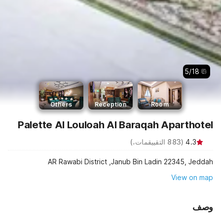
5
/
18
Others
Reception
Room
Palette Al Louloah Al Baraqah Aparthotel
)
التقييقمات،
883
(
4.3
AR Rawabi District ,Janub Bin Ladin 22345, Jeddah
View on map
وصف