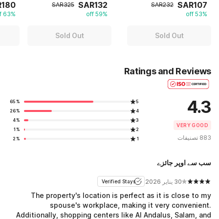
R180
SAR132
SAR107
SAR325
SAR232
63% off
59% off
53% off
Sold Out
Sold Out
Ratings and Reviews
4.3
65%
5
26%
4
4%
3
VERY GOOD
1%
2
883 تصنيفات
2%
1
سب سے اوپر جائزے
30 يناير 2026
Verified Stays
The property's location is perfect as it is close to my
spouse's workplace, making it very convenient.
Additionally, shopping centers like Al Andalus, Salam, and