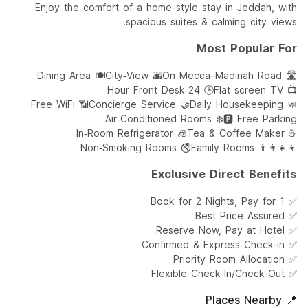
Enjoy the comfort of a home-style stay in Jeddah, with
spacious suites & calming city views.
Most Popular For
🍽️ Dining Area
🌆 City‑View
🛣️ On Mecca–Madinah Road
🕒 24‑Hour Front Desk
📺 Flat screen TV
📶 Free WiFi
🤝 Concierge Service
🧼 Daily Housekeeping
❄️ Air‑Conditioned Rooms
🅿️ Free Parking
🧊 In‑Room Refrigerator
☕ Tea & Coffee Maker
🚭 Non‑Smoking Rooms
👨‍👩‍👧‍👦 Family Rooms
Exclusive Direct Benefits
✅ Book for 2 Nights, Pay for 1
✅ Best Price Assured
✅ Reserve Now, Pay at Hotel
✅ Confirmed & Express Check-in
✅ Priority Room Allocation
✅ Flexible Check-In/Check-Out
📍 Places Nearby