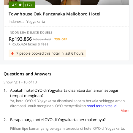
4.5
(17)
Townhouse Oak Pancanaka Malioboro Hotel
Indonesia, Yogyakarta
INDONESIA DELUXE DOUBLE
Rp193.856
Rp867.428
73% OFF
+ Rp35.424 taxes & fees
7 people booked this hotel in last 6 hours
Questions and Answers
Showing 1 - 10 of 10
1.
Apakah hotel OYO di Yogyakarta disanitasi dan aman sebagai
tempat menginap?
Ya, hotel OYO di Yogyakarta disanitasi secara berkala sehingga aman
ditempati untuk menginap. OYO menyediakan
hotel tersanitasi di
More
Yogyakarta
untuk memberikan keamanan bagi para pengunjung selama
menginap. Staf hotel juga sudah mendapatkan pelatihan untuk selalu
2.
Berapa harga hotel OYO di Yogyakarta per malamnya?
menerapkan protokol kesehatan di lingkungan hotel, seperti
memberlakukan kebijakan pembatasan sosial, pemeriksaan suhu
Pilihan tipe kamar yang beragam tersedia di hotel OYO di Yogyakarta,
harian, dan membersihkan area hotel dengan pembersih berkualitas