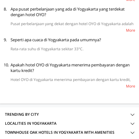
Istana Ratu Boko, dan Alun-Alun Kidul. Jika kamu ingin menikmati
8.
suasana malam di kota Yogyakarta, Abhayagiri Restaurant adalah
Apa pusat perbelanjaan yang ada di Yogyakarta yang terdekat
alternatif terbaik untuk menyantap makan malam dengan atmosfer
dengan hotel OYO?
yang romantis.
Pusat perbelanjaan yang dekat dengan hotel OYO di Yogyakarta adalah
Malioboro Mall, Galeria Mall, Plaza Ambarrukmo, Jogja City Mall, dan
More
Lippo Plaza Jogja.
9.
Seperti apa cuaca di Yogyakarta pada umumnya?
Rata-rata suhu di Yogyakarta sekitar 33°C.
10.
Apakah hotel OYO di Yogyakarta menerima pembayaran dengan
kartu kredit?
Hotel OYO di Yogyakarta menerima pembayaran dengan kartu kredit,
termasuk VISA dan MasterCard yang akan memudahkan para tamu
More
untuk melakukan transaksi.
TRENDING BY CITY
LOCALITIES IN YOGYAKARTA
TOWNHOUSE OAK HOTELS IN YOGYAKARTA WITH AMENITIES