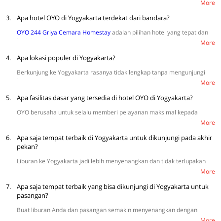
mulai dari Single Room, Twin Room, Double Room, Suite Triple Room,
More
tinggi secara teratur.
dan Suite Family Room. Dapatkan harga kamar murah tanpa menguras
3.
bujet mulai dari Rp100.000 (harga terendah weekday) sampai
Apa hotel OYO di Yogyakarta terdekat dari bandara?
Rp315.857 (harga tertinggi weekday). Menginap nyaman dan hemat
OYO 244 Griya Cemara Homestay
adalah pilihan hotel yang tepat dan
hanya di hotel OYO di Yogyakarta. Selengkapnya
di sini.
berlokasi dekat dengan Bandar Udara Internasional Adisutjipto. Akses
More
dari hotel ke bandara pun sangat mudah dengan menggunakan motor
4.
ataupun mobil.
Apa lokasi populer di Yogyakarta?
Berkunjung ke Yogyakarta rasanya tidak lengkap tanpa mengunjungi
kawasan populer, seperti Malioboro, Pasar Beringharjo, Keraton
More
Yogyakarta, Monumen Jogja Kembali (Monjali), dan Pantai Parangtritis.
5.
Apa fasilitas dasar yang tersedia di hotel OYO di Yogyakarta?
OYO berusaha untuk selalu memberi pelayanan maksimal kepada
setiap tamu dengan menyediakan fasilitas yang lengkap di hotel, seperti
More
TV, Wi-Fi, sprei bersih, dan bantal yang nyaman. Kami juga menjamin
6.
kenyamanan pelanggan dengan AC dingin dan kamar mandi dalam
Apa saja tempat terbaik di Yogyakarta untuk dikunjungi pada akhir
sehingga menginap terasa lebih menyenangkan. Selain itu, tersedia
pekan?
juga fasilitas tambahan seperti kulkas mini, kamera CCTV, pengering
Liburan ke Yogyakarta jadi lebih menyenangkan dan tidak terlupakan
rambut, dan area parkir yang luas.
dengan mengunjungi kawasan wisata, seperti Malioboro, Keraton
More
Yogyakarta, Kebun Buah Mangunan, Candi Prambanan, dan Pantai
7.
Parangtritis.
Apa saja tempat terbaik yang bisa dikunjungi di Yogyakarta untuk
pasangan?
Buat liburan Anda dan pasangan semakin menyenangkan dengan
mengunjungi tempat romantis, seperti Taman Pelangi, Bukit Bintang,
More