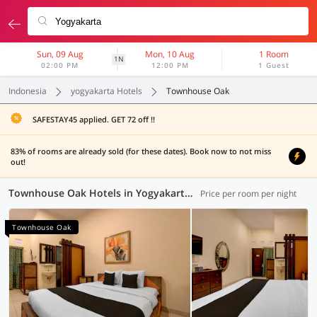
Sun, 09 Aug
Mon, 10 Aug
1 Room
1N
02:00 PM
12:00 PM
1 Guest
Indonesia
yogyakarta Hotels
Townhouse Oak
SAFESTAY45 applied. GET 72 off !!
83% of rooms are already sold (for these dates). Book now to not miss
out!
Townhouse Oak Hotels in Yogyakarta (1 OYO)
Price per room per night
Townhouse Oak