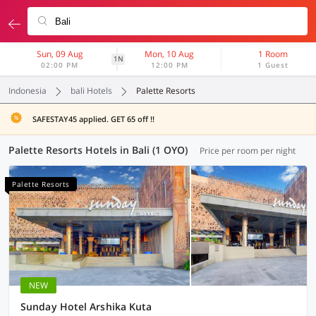
Sun, 09 Aug
Mon, 10 Aug
1 Room
1N
02:00 PM
12:00 PM
1 Guest
Indonesia
bali Hotels
Palette Resorts
SAFESTAY45 applied. GET 65 off !!
Palette Resorts Hotels in Bali (1 OYO)
Price per room per night
Palette Resorts
NEW
Sunday Hotel Arshika Kuta