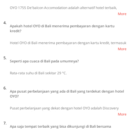
hanya di hotel OYO di Bali.
OYO 1755 De'balcon Accomodation adalah alternatif hotel terbaik,
berlokasi dekat dengan Bandara Husein Sastranegara yang berjarak
More
hanya sekitar 1.4 km. Akses dari hotel ke bandara pun sangat mudah
4.
dengan menggunakan motor ataupun mobil.
Apakah hotel OYO di Bali menerima pembayaran dengan kartu
kredit?
Hotel OYO di Bali menerima pembayaran dengan kartu kredit, termasuk
VISA dan MasterCard yang akan memudahkan para tamu untuk
More
melakukan transaksi.
5.
Seperti apa cuaca di Bali pada umumnya?
Rata-rata suhu di Bali sekitar 29 °C.
6.
Apa pusat perbelanjaan yang ada di Bali yang terdekat dengan hotel
OYO?
Pusat perbelanjaan yang dekat dengan hotel OYO adalah Discovery
Shopping Mall, Beachwalk Shopping Centre, Krisna Pusat Oleh-Oleh
More
Khas Bali, dan Pasar Seni Kuta.
7.
Apa saja tempat terbaik yang bisa dikunjungi di Bali bersama