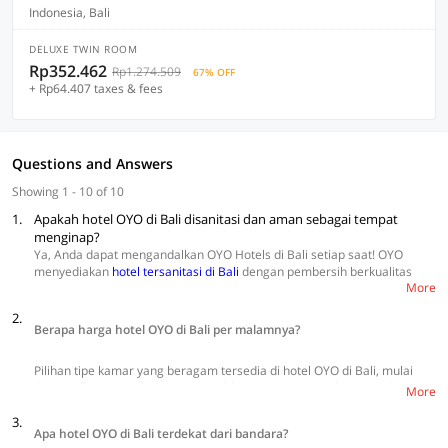
Indonesia, Bali
DELUXE TWIN ROOM
Rp352.462
Rp1.274.509
67% OFF
+ Rp64.407 taxes & fees
Questions and Answers
Showing 1 - 10 of 10
1.
Apakah hotel OYO di Bali disanitasi dan aman sebagai tempat
menginap?
Ya, Anda dapat mengandalkan OYO Hotels di Bali setiap saat! OYO
menyediakan
hotel tersanitasi di Bali
dengan pembersih berkualitas
More
tinggi secara berkala. Hotel juga menerapkan protokol kesehatan
dengan memberlakukan beberapa aturan, seperti menjaga jarak sosial,
2.
meminimalisir sentuhan, dan pemeriksaan suhu secara harian.
Berapa harga hotel OYO di Bali per malamnya?
Pilihan tipe kamar yang beragam tersedia di hotel OYO di Bali, mulai
dari Single Room, Twin Room, Double Room, Suite Triple Room, dan
More
Suite Family Room. Dapatkan harga kamar murah tanpa menguras
3.
bujet mulai dari Rp107.200 (harga terendah weekday) sampai
Apa hotel OYO di Bali terdekat dari bandara?
Rp622.143 (harga tertinggi weekday). Menginap nyaman dengan hemat