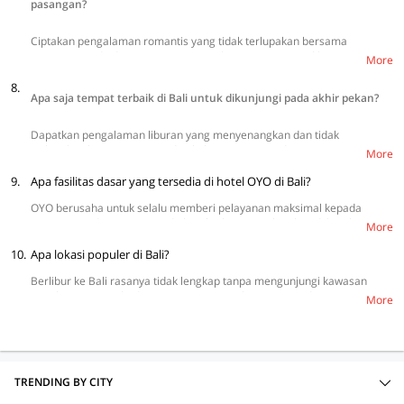
pasangan?
Ciptakan pengalaman romantis yang tidak terlupakan bersama
pasangan Anda dengan mengunjungi kawasan wisata pilihan, seperti
More
Bukit Campuhan Ubud, Pantai Virgin Beach, Nusa Ceningan, Pantai
8.
Melasti, dan Kamandalu Ubud.
Apa saja tempat terbaik di Bali untuk dikunjungi pada akhir pekan?
Dapatkan pengalaman liburan yang menyenangkan dan tidak
terlupakan bersama teman dan keluarga tercinta dengan mengunjungi
More
kawasan wisata populer di Bali, seperti Sacred Monkey Forest
9.
Sanctuary, Ulun Danu Beratan Temple, Pantai Kuta, dan Bali Safari and
Apa fasilitas dasar yang tersedia di hotel OYO di Bali?
Marine Park.
OYO berusaha untuk selalu memberi pelayanan maksimal kepada
setiap tamu dengan menyediakan fasilitas yang lengkap di hotel, seperti
More
TV, Wi-Fi, sprei bersih, dan bantal yang nyaman. Kami juga menjamin
10.
kenyamanan pelanggan dengan AC dingin dan kamar mandi dalam
Apa lokasi populer di Bali?
sehingga menginap terasa lebih menyenangkan. Selain itu, tersedia
Berlibur ke Bali rasanya tidak lengkap tanpa mengunjungi kawasan
juga fasilitas tambahan seperti kulkas mini, kamera CCTV, pengering
populer, seperti Ubud, Pantai Kuta, Pura Uluwatu, Garuda Wisnu
rambut, dan area parkir yang luas.
More
Kencana (GWK), Sanur Night Market adalah kawasan yang sering
dikunjungi wisatawan.
TRENDING BY CITY