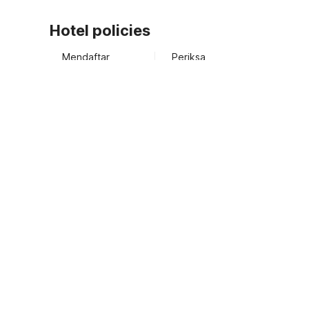
Hotel policies
Mendaftar
Periksa
02:00 PM
12:00 PM
Tamu dapat dengan mudah melakukan check-in tanpa k
baik.
As a complimentary benefit your stay is now insured
Maximum Chek In Time 20:00
Para tamu dapat check in dengan menggunakan ID ya
View Guest Policy
What's nearby?