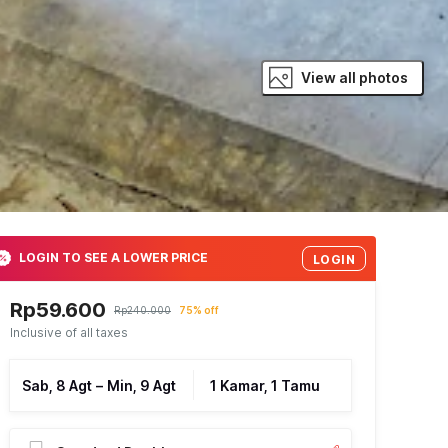
View all photos
LOGIN TO SEE A LOWER PRICE
LOGIN
Rp59.600
Rp240.000
75% off
Inclusive of all taxes
Sab, 8 Agt
–
Min, 9 Agt
1 Kamar, 1 Tamu