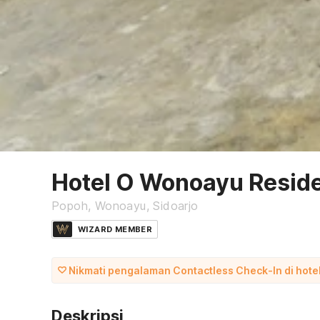
Hotel O Wonoayu Resid
Popoh, Wonoayu, Sidoarjo
WIZARD MEMBER
Nikmati pengalaman Contactless Check-In di hotel 
Deskripsi