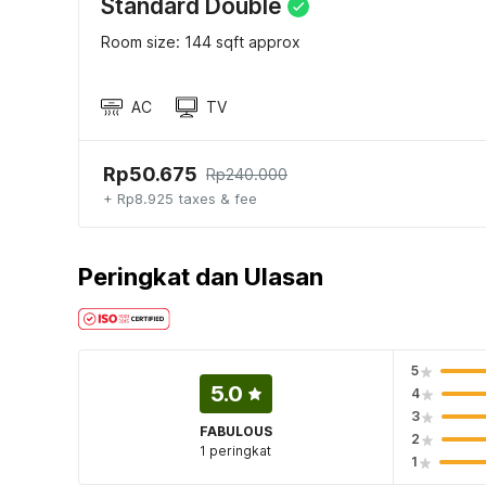
Standard Double
Room size: 144 sqft approx
AC
TV
Rp50.675
Rp240.000
+ Rp8.925 taxes & fee
Peringkat dan Ulasan
5
5.0
4
3
FABULOUS
2
1 peringkat
1