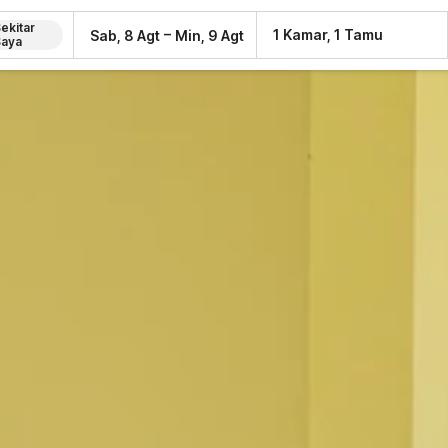
ekitar
–
1 Kamar, 1 Tamu
Sab, 8 Agt
Min, 9 Agt
Saya