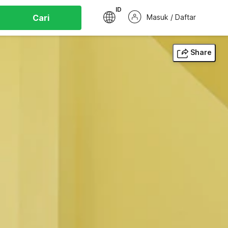
ID
Cari
Masuk / Daftar
Share