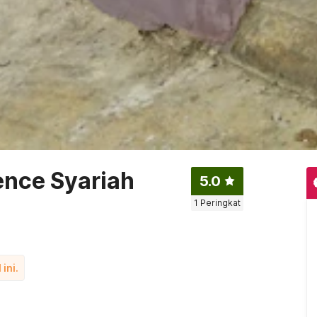
ence Syariah
5.0
1
Peringkat
ini.