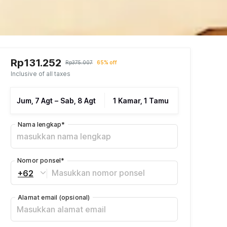
Rp131.252
Rp375.007
65% off
Inclusive of all taxes
Jum, 7 Agt
–
Sab, 8 Agt
1 Kamar, 1 Tamu
Nama lengkap
*
Nomor ponsel
*
+62
Alamat email
(opsional)