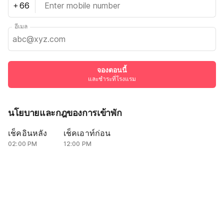
+
อีเมล
จองตอนนี้
และชำระที่โรงแรม
นโยบายและกฎของการเข้าพัก
เช็คอินหลัง
เช็คเอาท์ก่อน
02:00 PM
12:00 PM
·
นโยบายการยกเลิก
·
ผู้เข้าพักสามารถเช็คอินโดยใช้หลักฐานประจำตัวท้องถิ่นหรือ outstation (ไม่
รับบัตร PAN)
฿571
จองตอนนี้
฿2165
และชำระที่โรงแรม
ยอดรวม
โดยการดำเนินการต่อคุณเห็นด้วยกับเรา
นโยบายของแขก
.