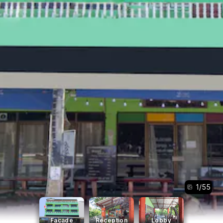
1
/
55
Facade
Reception
Lobby