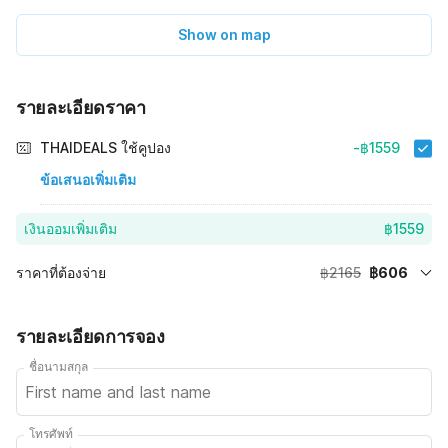
Show on map
รายละเอียดราคา
THAIDEALS ใช้คูปอง
-฿1559
ข้อเสนอเพิ่มเติม
เงินออมเพิ่มเติม
฿1559
ราคาที่ต้องจ่าย
฿2165
฿606
ราคาห้องพักสำหรับ 1 กลางคืน X 1 แขก
฿2165
รายละเอียดการจอง
72% Coupon Discount
-฿1559
ชื่อนามสกุล
Total Payable (Discounts + all taxes)
฿606
โทรศัพท์