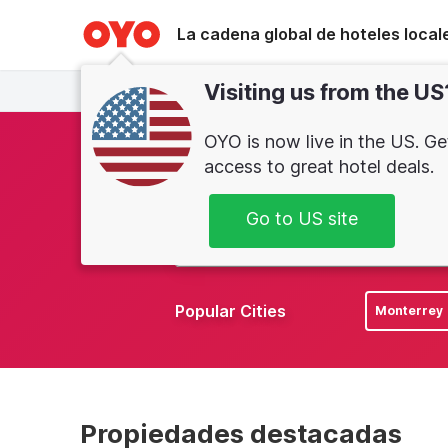
WIZARD MEMBER
La cadena global de hoteles local
Visiting us from the US
Monterrey
Ciudad De Mexico
OYO is now live in the US. Ge
En
access to great hotel deals.
Go to US site
Popular Cities
Monterrey
Propiedades destacadas