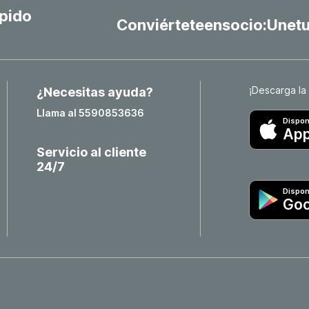
ápido
Conviérteteensocio:Unet
¡Descarga la
¿Necesitas ayuda?
Llama al 5590853636
Dispon
App
Servicio al cliente
24/7
Dispon
Goo