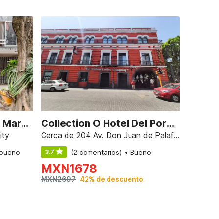
Capital O Hotel Suites Marne, Mexico City
Collection O Hotel Del Portal, Puebla
ity
Cerca de 204 Av. Don Juan de Palafox y. Mendoza, Puebla
 bueno
3.7
(2 comentarios) • Bueno
MXN
1678
MXN
2697
42% de descuento