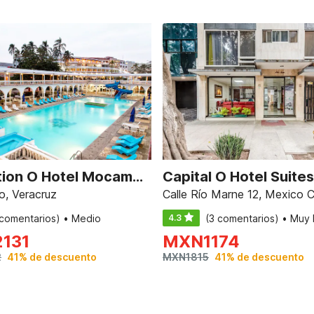
Collection O Hotel Mocambo, Boca del Río
, Veracruz
Calle Río Marne 12, Mexico C
 comentarios) • Medio
4.3
(3 comentarios) • Muy
2131
MXN
1174
2
41% de descuento
MXN
1815
41% de descuento