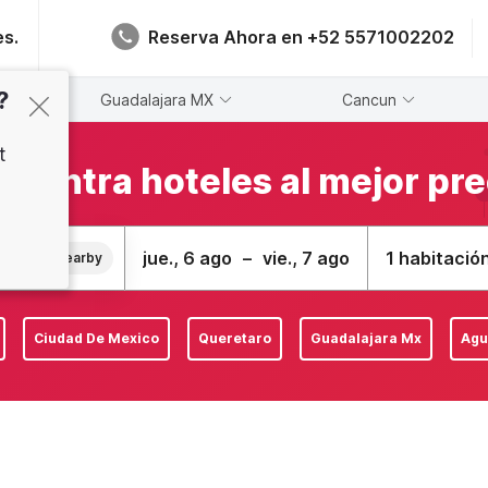
es.
Reserva Ahora en +52 5571002202
?
Guadalajara MX
Cancun
t
cuentra hoteles al mejor pre
jue., 6 ago
–
vie., 7 ago
1 habitació
nearby
Ciudad De Mexico
Queretaro
Guadalajara Mx
Agu