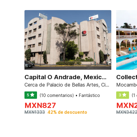
Capital O Andrade, Mexico City
Cerca de Palacio de Bellas Artes, Ciudad de México
Mocambo
5
(10 comentarios) • Fantástico
3
(1
MXN
827
MXN
MXN
1333
42% de descuento
MXN
342