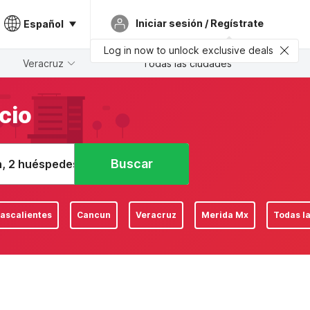
Iniciar sesión / Regístrate
Español
Log in now to unlock exclusive deals
Veracruz
Todas las ciudades
cio
Buscar
n, 2 huéspedes
ascalientes
Cancun
Veracruz
Merida Mx
Todas l