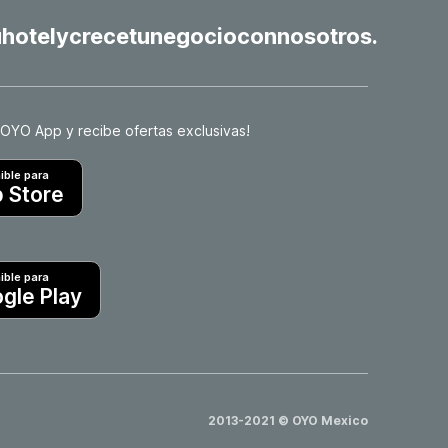
uhotelycrecetunegocioconnosotros.
 OYO App y recibe ofertas exclusivas!
ible para
 Store
ible para
gle Play
2013-2021 © OYO Mexico